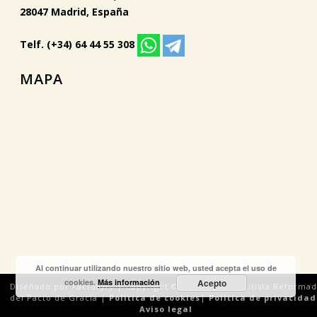
28047 Madrid, España
Telf. (+34) 64 44 55 308
MAPA
Al continuar utilizando nuestro sitio web, usted acepta el uso de
cookies.
Más información
Acepto
Diseñado por Factoryfy | Copyright © 2018 Iglesia Bautista Reforma
del Pacto de Gracia |
Política de cookies
|
Política de privacidad
Aviso legal