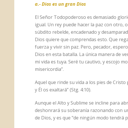
a.- Dios es un gran Dios
El Señor Todopoderoso es demasiado glorio
igual. Un rey puede hacer la paz con otro, 
súbdito rebelde, encadenado y desamparado,
Dios quiere que comprendas esto. Que rega
fuerza y vivir sin paz. Pero, pecador, esper
Dios en esta batalla. La única manera de ven
mi vida es tuya. Seré tu cautivo, y escojo m
misericordia”.
Aquel que rinde su vida a los pies de Crist
y Él os exaltará” (Stg. 4:10).
Aunque el Alto y Sublime se incline para ab
deshonrará su soberanía razonando con uno
de Dios, y es que “de ningún modo tendrá po