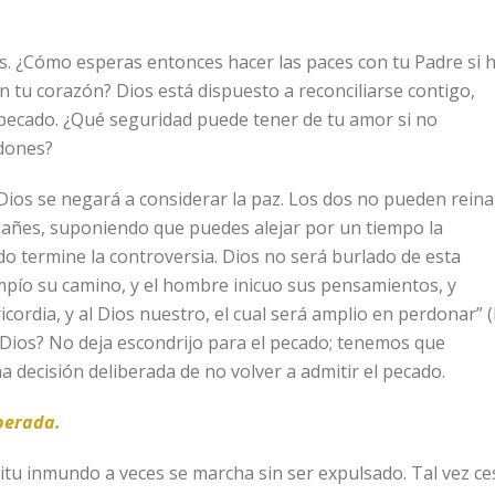
jos. ¿Cómo esperas entonces hacer las paces con tu Padre si 
tu corazón? Dios está dispuesto a reconciliarse contigo,
 pecado. ¿Qué seguridad puede tener de tu amor si no
ndones?
 Dios se negará a considerar la paz. Los dos no pueden reina
gañes, suponiendo que puedes alejar por un tiempo la
do termine la controversia. Dios no será burlado de esta
mpío su camino, y el hombre inicuo sus pensamientos, y
icordia, y al Dios nuestro, el cual será amplio en perdonar” (I
e Dios? No deja escondrijo para el pecado; tenemos que
a decisión deliberada de no volver a admitir el pecado.
berada.
itu inmundo a veces se marcha sin ser expulsado. Tal vez ce