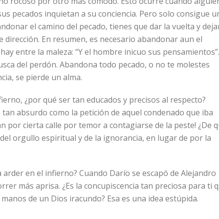
no rocoso por otro más cómodo. Esto ocurre cuando alguie
us pecados inquietan a su conciencia. Pero solo consigue u
andonar el camino del pecado, tienes que dar la vuelta y deja
e dirección. En resumen, es necesario abandonar aun el
hay entre la maleza: “Y el hombre inicuo sus pensamientos”.
busca del perdón. Abandona todo pecado, o no te molestes
cia, se pierde un alma.
nfierno, ¿por qué ser tan educados y precisos al respecto?
Es tan absurdo como la petición de aquel condenado que iba
n por cierta calle por temor a contagiarse de la peste! ¿De 
 del orgullo espiritual y de la ignorancia, en lugar de por la
a arder en el infierno? Cuando Darío se escapó de Alejandro
rer más aprisa. ¿Es la concupiscencia tan preciosa para ti 
n manos de un Dios iracundo? Esa es una idea estúpida.