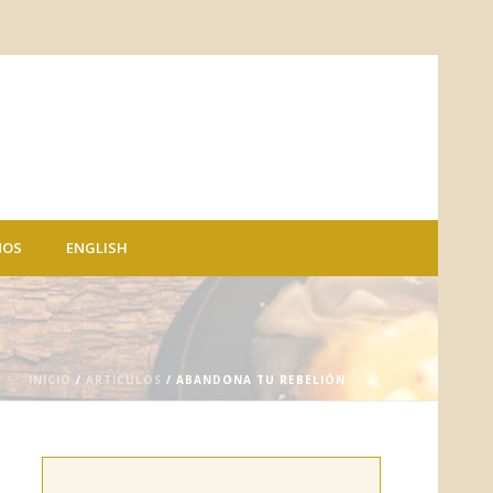
NOS
ENGLISH
INICIO
/
ARTÍCULOS
/ ABANDONA TU REBELIÓN