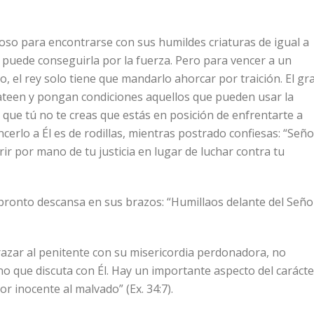
so para encontrarse con sus humildes criaturas de igual a
o puede conseguirla por la fuerza. Pero para vencer a un
 el rey solo tiene que mandarlo ahorcar por traición. El gr
teen y pongan condiciones aquellos que pueden usar la
o que tú no te creas que estás en posición de enfrentarte a
cerlo a Él es de rodillas, mientras postrado confiesas: “Seño
orir por mano de tu justicia en lugar de luchar contra tu
o pronto descansa en sus brazos: “Humillaos delante del Seño
razar al penitente con su misericordia perdonadora, no
 que discuta con Él. Hay un importante aspecto del carácte
r inocente al malvado” (Ex. 34:7).