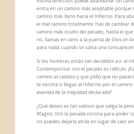
misma dirección; puede abandonar un cami
entra en un camino más aceptable porque s
camino más llano hacia el Infierno. Para ab
el mal camino totalmente. Has de cambiar d
camino más oculto del pecado, hasta el que 
no, llamas en vano a la puerta de Dios en 
para nada; cuando se salva una concupiscen
Si los hombres están tan decididos a ir al I
Contemporizar con el pecado es ridículo. ¡
camino al cadalso y que pidió que no pasara
te servirá si llegas al Infierno por el camino
avenida de la iniquidad declarada?
¿Qué deseo es tan valioso que valga la pen
Magno, tiró la pesada corona para poder cor
no puedes dejarla atrás en lugar de caer e