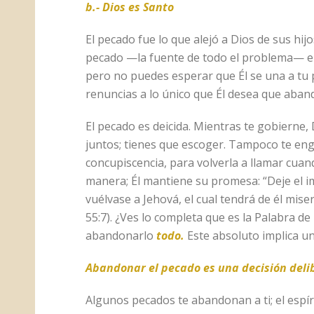
b.- Dios es Santo
El pecado fue lo que alejó a Dios de sus hi
pecado —la fuente de todo el problema— en 
pero no puedes esperar que Él se una a tu
renuncias a lo único que Él desea que aba
El pecado es deicida. Mientras te gobierne,
juntos; tienes que escoger. Tampoco te en
concupiscencia, para volverla a llamar cuan
manera; Él mantiene su promesa: “Deje el i
vuélvase a Jehová, el cual tendrá de él miser
55:7). ¿Ves lo completa que es la Palabra d
abandonarlo
todo.
Este absoluto implica un
Abandonar el pecado es una decisión deli
Algunos pecados te abandonan a ti; el espír