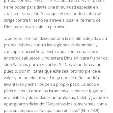
propia defensa. Pero si eres ciudadano del Cielo, Dios
tiene poder para darte una inmunidad especial en
cualquier situación. Y aunque el rencor del diablo se
dirige contra ti, él no se atreve a pisar el terreno de
Dios para tocarte sin su permiso.
¡Qué condición tan desesperada la del alma dejada a su
propia defensa contra las legiones de demonios y
concupiscencias! Será destrozada como una liebre
entre los sabuesos; y no estará Dios ahí para frenarlos,
sino Satanás para azuzarlos. Si Dios abandona a un
pueblo, por militante que este sea, pronto pierde el
valor y no puede luchar. Un grupo de niños podría
levantarse y echarlos de su propio patio. Cuando el
pánico cundió entre los israelitas al saber de gigantes
invencibles y de ciudades amuralladas, Caleb y Josué los
apaciguaron diciendo: “Nosotros los comeremos como
pan; su amparo se ha apartado de ellos” (Nm. 14:9).