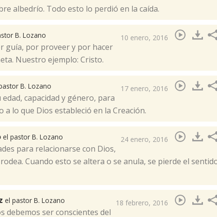
re albedrío. Todo esto lo perdió en la caída.
astor B. Lozano
10 enero, 2016
ser guía, por proveer y por hacer
meta. Nuestro ejemplo: Cristo.
 pastor B. Lozano
17 enero, 2016
 edad, capacidad y género, para
 a lo que Dios estableció en la Creación.
o
el pastor B. Lozano
24 enero, 2016
ades para relacionarse con Dios,
odea. Cuando esto se altera o se anula, se pierde el sentid
ez
el pastor B. Lozano
18 febrero, 2016
s debemos ser conscientes del