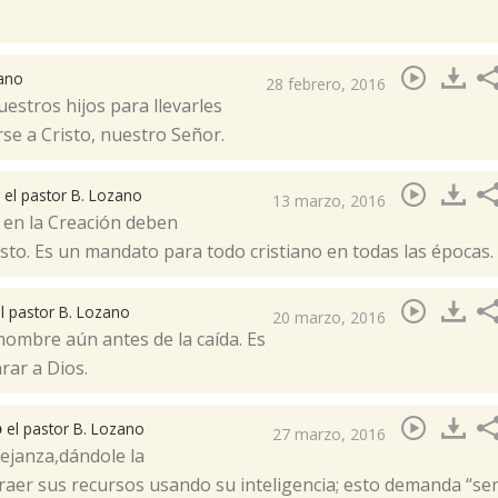
zano
28 febrero, 2016
stros hijos para llevarles
se a Cristo, nuestro Señor.
a
el pastor B. Lozano
13 marzo, 2016
e en la Creación deben
isto. Es un mandato para todo cristiano en todas las épocas.
l pastor B. Lozano
20 marzo, 2016
hombre aún antes de la caída. Es
ar a Dios.​
o
el pastor B. Lozano
27 marzo, 2016
ejanza,dándole la
traer sus recursos usando su inteligencia; esto demanda “se