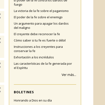
El poder de la fe contra los dardos de
fuego
La victoria de la fe sobre el paganismo
El poder de la fe sobre el enemigo
Un argumento para apagar los dardos
del maligno
El creyente debe reconocer la fe
Cómo saber si tu fe es fuerte o débil
Instrucciones a los creyentes para
conservar la fe
Exhortación a los incrédulos
Las características de la fe generada por
el Espíritu
Ver más...
BOLETINES
Honrando a Dios en su día
e