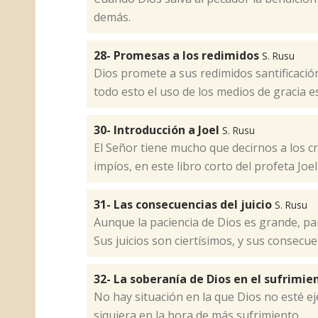
demás.
28- Promesas a los redimidos
S. Rusu
Dios promete a sus redimidos santificación
todo esto el uso de los medios de gracia es 
30- Introducción a Joel
S. Rusu
El Señor tiene mucho que decirnos a los cr
impíos, en este libro corto del profeta Joel
31- Las consecuencias del juicio
S. Rusu
Aunque la paciencia de Dios es grande, pa
Sus juicios son ciertísimos, y sus consecu
32- La soberanía de Dios en el sufrimi
No hay situación en la que Dios no esté ej
siquiera en la hora de más sufrimiento.