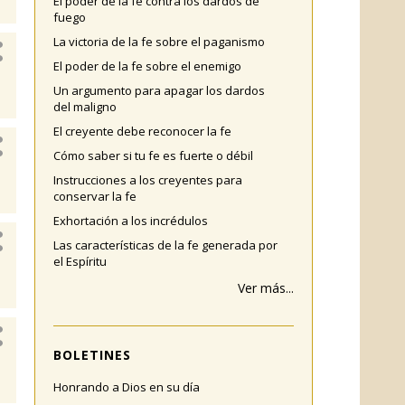
El poder de la fe contra los dardos de
fuego
La victoria de la fe sobre el paganismo
El poder de la fe sobre el enemigo
Un argumento para apagar los dardos
del maligno
El creyente debe reconocer la fe
Cómo saber si tu fe es fuerte o débil
Instrucciones a los creyentes para
conservar la fe
Exhortación a los incrédulos
Las características de la fe generada por
el Espíritu
Ver más...
BOLETINES
Honrando a Dios en su día