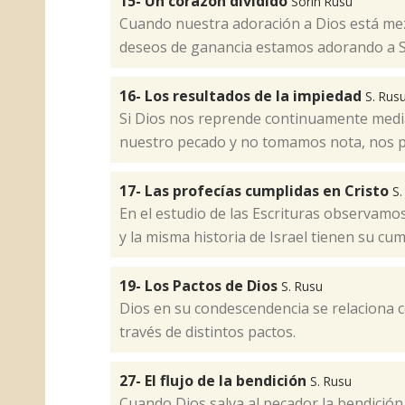
15- Un corazón dividido
Sorin Rusu
​Cuando nuestra adoración a Dios está me
deseos de ganancia estamos adorando a S
16- Los resultados de la impiedad
S. Rus
Si Dios nos reprende continuamente medi
nuestro pecado y no tomamos nota, nos p
17- Las profecías cumplidas en Cristo
S.
En el estudio de las Escrituras observamos
y la misma historia de Israel tienen su cu
19- Los Pactos de Dios
S. Rusu
Dios en su condescendencia se relaciona 
través de distintos pactos.
27- El flujo de la bendición
S. Rusu
Cuando Dios salva al pecador la bendición 