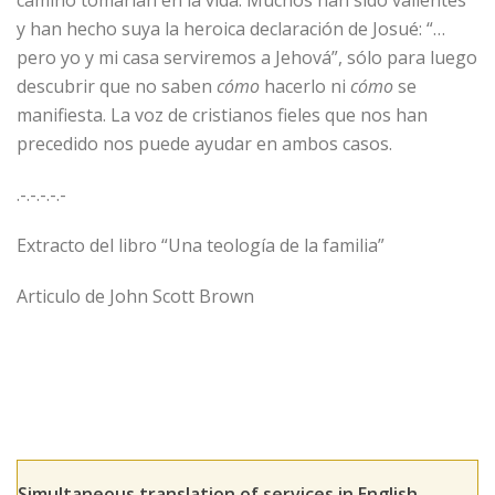
camino tomarían en la vida. Muchos han sido valientes
y han hecho suya la heroica declaración de Josué: “…
pero yo y mi casa serviremos a Jehová”, sólo para luego
descubrir que no saben
cómo
hacerlo ni
cómo
se
manifiesta. La voz de cristianos fieles que nos han
precedido nos puede ayudar en ambos casos.
.-.-.-.-.-
Extracto del libro “Una teología de la familia”
Articulo de John Scott Brown
Simultaneous translation of services in English