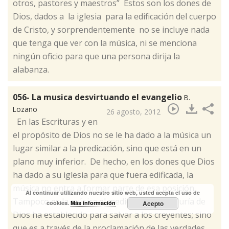
otros, pastores y maestros” Estos son los dones de
Dios, dados a la iglesia para la edificación del cuerpo
de Cristo, y sorprendentemente no se incluye nada
que tenga que ver con la música, ni se menciona
ningún oficio para que una persona dirija la
alabanza.
056- La musica desvirtuando el evangelio
B.
Lozano
26 agosto, 2012
​ En las Escrituras y en
el propósito de Dios no se le ha dado a la música un
lugar similar a la predicación, sino que está en un
plano muy inferior. De hecho, en los dones que Dios
ha dado a su iglesia para que fuera edificada, la
música no entra a formar parte de esa posición.
Al continuar utilizando nuestro sitio web, usted acepta el uso de
Tampoco es la música el medio que la sabiduría de
cookies.
Más información
Acepto
Dios ha establecido para salvar a los creyentes; sino
que es a través de la proclamación de las verdades