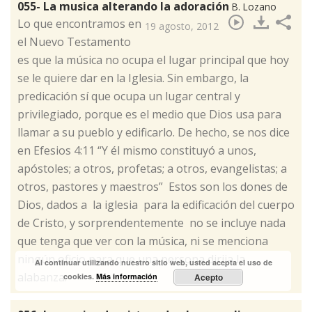
055- La musica alterando la adoración
B. Lozano
​Lo que encontramos en
19 agosto, 2012
el Nuevo Testamento
es que la música no ocupa el lugar principal que hoy
se le quiere dar en la Iglesia. Sin embargo, la
predicación sí que ocupa un lugar central y
privilegiado, porque es el medio que Dios usa para
llamar a su pueblo y edificarlo. De hecho, se nos dice
en Efesios 4:11 “Y él mismo constituyó a unos,
apóstoles; a otros, profetas; a otros, evangelistas; a
otros, pastores y maestros” Estos son los dones de
Dios, dados a la iglesia para la edificación del cuerpo
de Cristo, y sorprendentemente no se incluye nada
que tenga que ver con la música, ni se menciona
ningún oficio para que una persona dirija la
Al continuar utilizando nuestro sitio web, usted acepta el uso de
alabanza.
cookies.
Más información
Acepto