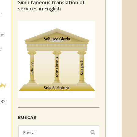
Simultaneous translation of
services in English
or
que
s
e
:32
BUSCAR