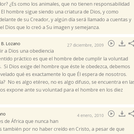
dor? ¿Es como los animales, que no tienen responsabilidad
El hombre sigue siendo una criatura de Dios, y como
delante de su Creador, y algún día será llamado a cuentas y
el Dios que lo creó a Su imagen y semejanza.
I
B. Lozano
27 diciembre, 2009
r a Dios una obediencia
entido práctico es que el hombre debe cumplir la voluntad
. Si Dios exige del hombre que éste le obedezca, debemos
velado qué es exactamente lo que Él espera de nosotros.
? No es algo etéreo, no es algo difuso, se encuentra en la
, nos expone ante su voluntad para el hombre en los diez
ano
4 enero, 2010
es de África que nunca han
s también por no haber creído en Cristo, a pesar de que