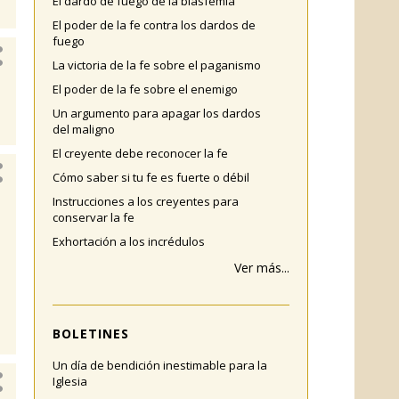
El dardo de fuego de la blasfemia
El poder de la fe contra los dardos de
fuego
La victoria de la fe sobre el paganismo
El poder de la fe sobre el enemigo
Un argumento para apagar los dardos
del maligno
El creyente debe reconocer la fe
Cómo saber si tu fe es fuerte o débil
Instrucciones a los creyentes para
conservar la fe
Exhortación a los incrédulos
Ver más...
BOLETINES
Un día de bendición inestimable para la
Iglesia