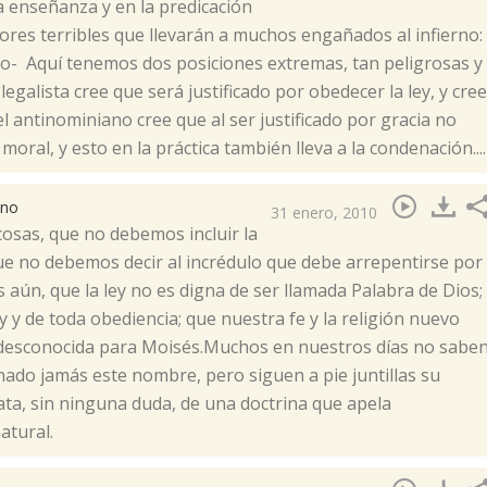
a enseñanza y en la predicación
res terribles que llevarán a muchos engañados al infierno:
mo- Aquí tenemos dos posiciones extremas, tan peligrosas y
legalista cree que será justificado por obedecer la ley, y cree
 el antinominiano cree que al ser justificado por gracia no
moral, y esto en la práctica también lleva a la condenación....
ano
31 enero, 2010
cosas, que no debemos incluir la
que no debemos decir al incrédulo que debe arrepentirse por
aún, que la ley no es digna de ser llamada Palabra de Dios;
y y de toda obediencia; que nuestra fe y la religión nuevo
 desconocida para Moisés.Muchos en nuestros días no sabe
hado jamás este nombre, pero siguen a pie juntillas su
ata, sin ninguna duda, de una doctrina que apela
atural.