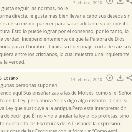
7 febrero, 2010
 gusta seguir las normas, no le
orma directa, le gusta mas bien llevar a cabo sus deseos sin
tros de su mismo parecer para sacar adelante su propósito
tura. Esto lo puede lograr por el consenso, por lo tanto, lo
 la verdad, independientemente de que la Palabra de Dios
moda para el hombre. Limita su libertinaje, corta de raíz sus
quiera entre los cristianos, lo cual muestra una inquietante
a la verdad.
B. Lozano
14 febrero, 2010
”.Algunas personas suponen
endo aquí Sus enseñanzas a las de Moisés; como si el Señor
to en la Ley, pero ahora Yo os digo algo distinto”. Como si
a Ley que sustituye a la antigua.Pero esta interpretación
de decir que Él no vino a anular la ley o los profetas, sino
to nunca citó las Escrituras del AT usando la expresión:
 sus citas de las Escrituras con la fórmula: “Como está