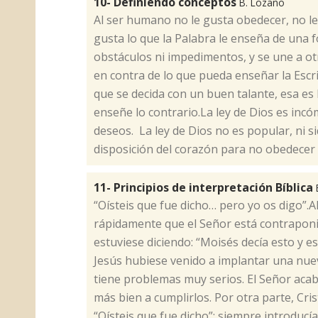
10- Definiendo conceptos
B. Lozano
Al ser humano no le gusta obedecer, no le
gusta lo que la Palabra le enseña de una f
obstáculos ni impedimentos, y se une a o
en contra de lo que pueda enseñar la Escri
que se decida con un buen talante, esa es
enseñe lo contrario.La ley de Dios es incó
deseos. La ley de Dios no es popular, ni si
disposición del corazón para no obedecer 
11- Principios de interpretación Bíblica
​“Oísteis que fue dicho… pero yo os digo
rápidamente que el Señor está contraponi
estuviese diciendo: “Moisés decía esto y es
Jesús hubiese venido a implantar una nuev
tiene problemas muy serios. El Señor acaba 
más bien a cumplirlos. Por otra parte, Cris
“Oísteis que fue dicho”; siempre introducía