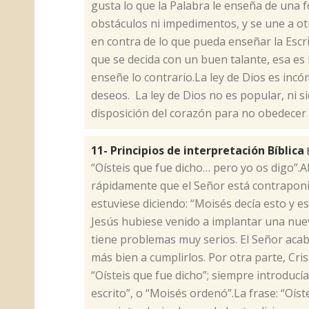
gusta lo que la Palabra le enseña de una f
obstáculos ni impedimentos, y se une a o
en contra de lo que pueda enseñar la Escri
que se decida con un buen talante, esa es
enseñe lo contrario.La ley de Dios es incó
deseos. La ley de Dios no es popular, ni si
disposición del corazón para no obedecer 
11- Principios de interpretación Bíblica
​“Oísteis que fue dicho… pero yo os digo
rápidamente que el Señor está contraponi
estuviese diciendo: “Moisés decía esto y es
Jesús hubiese venido a implantar una nuev
tiene problemas muy serios. El Señor acaba 
más bien a cumplirlos. Por otra parte, Cris
“Oísteis que fue dicho”; siempre introducía
escrito”, o “Moisés ordenó”.La frase: “Oí