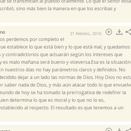
que se transmitían al pueblo oralmente. Lo que el Señor está
cribió, sino más bien la manera en que los escribas y
ano
21 febrero, 2010
tos perdemos por completo el
que establece lo que está bien y lo que está mal, y quedamos
s y contradictorios que actuarán según los intereses que
 es malo mañana será bueno y viceversa.Esa es la situación
En nuestros días no hay parámetros claros y definidos. No
ecidido dejar a un lado las normas de Dios. Hoy Dios no est
r saber nada de Dios, y más aún atacar todo lo que envuelv
 mundo de hoy se ha tomado la prerrogativa de redefinir la
ien determina lo que es moral y lo que no lo es,
tablecido al respecto. El resultado es que tenemos a un