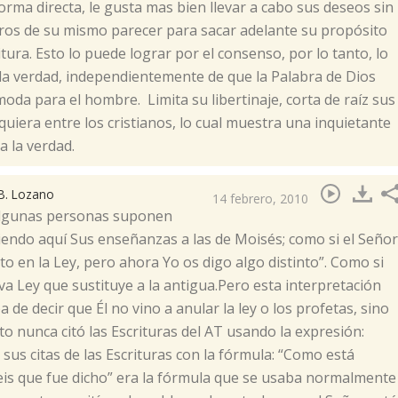
orma directa, le gusta mas bien llevar a cabo sus deseos sin
tros de su mismo parecer para sacar adelante su propósito
tura. Esto lo puede lograr por el consenso, por lo tanto, lo
 la verdad, independientemente de que la Palabra de Dios
moda para el hombre. Limita su libertinaje, corta de raíz sus
quiera entre los cristianos, lo cual muestra una inquietante
a la verdad.
B. Lozano
14 febrero, 2010
”.Algunas personas suponen
endo aquí Sus enseñanzas a las de Moisés; como si el Señor
to en la Ley, pero ahora Yo os digo algo distinto”. Como si
a Ley que sustituye a la antigua.Pero esta interpretación
de decir que Él no vino a anular la ley o los profetas, sino
to nunca citó las Escrituras del AT usando la expresión:
 sus citas de las Escrituras con la fórmula: “Como está
steis que fue dicho” era la fórmula que se usaba normalmente