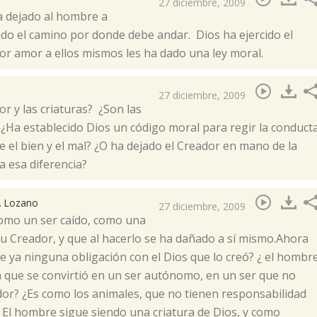
27 diciembre, 2009
a dejado al hombre a
ado el camino por donde debe andar. Dios ha ejercido el
por amor a ellos mismos les ha dado una ley moral.
27 diciembre, 2009
or y las criaturas? ¿Son las
¿Ha establecido Dios un código moral para regir la conduct
re el bien y el mal? ¿O ha dejado el Creador en mano de la
a esa diferencia?
. Lozano
27 diciembre, 2009
como un ser caído, como una
su Creador, y que al hacerlo se ha dañado a sí mismo.Ahora
ne ya ninguna obligación con el Dios que lo creó? ¿ el hombr
ra que se convirtió en un ser autónomo, en un ser que no
dor? ¿Es como los animales, que no tienen responsabilidad
El hombre sigue siendo una criatura de Dios, y como