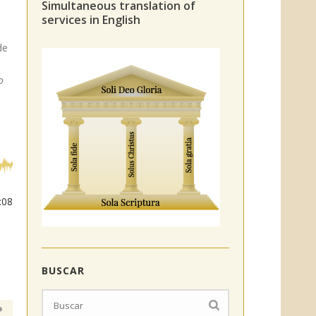
Simultaneous translation of
services in English
de
o
:08
BUSCAR