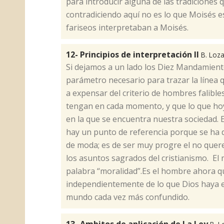
para introducir alguna de las tradiciones 
contradiciendo aquí no es lo que Moisés es
fariseos interpretaban a Moisés.
12- Principios de interpretación II
B. Loz
​Si dejamos a un lado los Diez Mandamien
parámetro necesario para trazar la línea 
a expensar del criterio de hombres falible
tengan en cada momento, y que lo que hoy
en la que se encuentra nuestra sociedad. 
hay un punto de referencia porque se ha d
de moda; es de ser muy progre el no quere
los asuntos sagrados del cristianismo. El
palabra “moralidad”.Es el hombre ahora qu
independientemente de lo que Dios haya es
mundo cada vez más confundido.