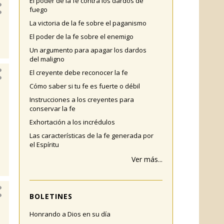
El poder de la fe contra los dardos de
fuego
La victoria de la fe sobre el paganismo
El poder de la fe sobre el enemigo
Un argumento para apagar los dardos
del maligno
El creyente debe reconocer la fe
Cómo saber si tu fe es fuerte o débil
Instrucciones a los creyentes para
conservar la fe
Exhortación a los incrédulos
Las características de la fe generada por
el Espíritu
Ver más...
BOLETINES
Honrando a Dios en su día