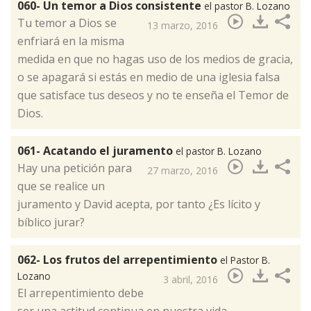
060- Un temor a Dios consistente
el pastor B. Lozano
​Tu temor a Dios se
13 marzo, 2016
enfriará en la misma
medida en que no hagas uso de los medios de gracia,
o se apagará si estás en medio de una iglesia falsa
que satisface tus deseos y no te enseña el Temor de
Dios.
061- Acatando el juramento
el pastor B. Lozano
​Hay una petición para
27 marzo, 2016
que se realice un
juramento y David acepta, por tanto ¿Es lícito y
bíblico jurar?
062- Los frutos del arrepentimiento
el Pastor B.
Lozano
3 abril, 2016
El arrepentimiento debe
ser una actitud continua en nuestra vida,