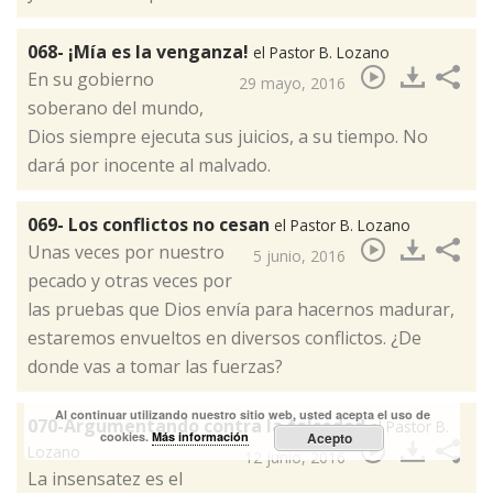
068- ¡Mía es la venganza!
el Pastor B. Lozano
En su gobierno
29 mayo, 2016
soberano del mundo,
Dios siempre ejecuta sus juicios, a su tiempo. No
dará por inocente al malvado.​
069- Los conflictos no cesan
el Pastor B. Lozano
Unas veces por nuestro
5 junio, 2016
pecado y otras veces por
las pruebas que Dios envía para hacernos madurar,
estaremos envueltos en diversos conflictos. ¿De
donde vas a tomar las fuerzas?​
Al continuar utilizando nuestro sitio web, usted acepta el uso de
070-Argumentando contra la falsedad
el Pastor B.
cookies.
Más información
Acepto
Lozano
12 junio, 2016
La insensatez es el