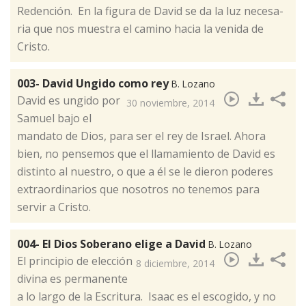
Redención. En la fi­gu­ra de Da­vid se da la luz ne­ce­sa­
ria que nos muestra el camino hacia la ve­ni­da de
Cristo.
003- David Ungido como rey
B. Lozano
​David es ungido por
30 noviembre, 2014
Samuel bajo el
mandato de Dios, para ser el rey de Israel. Ahora
bien, no pensemos que el llamamiento de David es
distinto al nuestro, o que a él se le dieron poderes
extraordinarios que nosotros no tenemos para
servir a Cristo.
004- El Dios Soberano elige a David
B. Lozano
El prin­ci­pio de elec­ción
8 diciembre, 2014
di­vi­na es per­ma­nen­te
a lo lar­go de la Es­cri­tu­ra. Isaac es el es­co­gi­do, y no