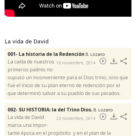
La vida de David
001- La historia de la Redención
B. Lozano
​La caída de nuestros
16 noviembre, 2014
primeros padres no
supuso un inconveniente para el Dios trino, sino que
fue el inicio de su plan eterno de redención por el
que determinó salvar a su pueblo de sus pecados.
002- SU HISTORIA: la del Trino Dios.
B. Lozano
La vi­da de Da­vid
23 noviembre, 2014
​
mar­ca una im­por­
tan­te épo­ca en el pro­pó­si­to y en el plan de la