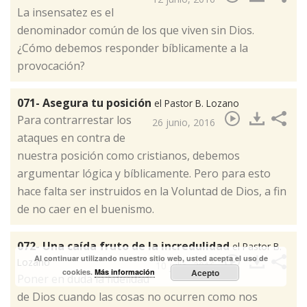
La insensatez es el
denominador común de los que viven sin Dios.
¿Cómo debemos responder bíblicamente a la
provocación? ​
071- Asegura tu posición
el Pastor B. Lozano
Para contrarrestar los
26 junio, 2016
ataques en contra de
nuestra posición como cristianos, debemos
argumentar lógica y bíblicamente. Pero para esto
hace falta ser instruidos en la Voluntad de Dios, a fin
de no caer en el buenismo.​
072- Una caída fruto de la incredulidad
el Pastor B.
Al continuar utilizando nuestro sitio web, usted acepta el uso de
Lozano
10 julio, 2016
cookies.
Más información
Acepto
Poner en duda la fidelidad
de Dios cuando las cosas no ocurren como nos