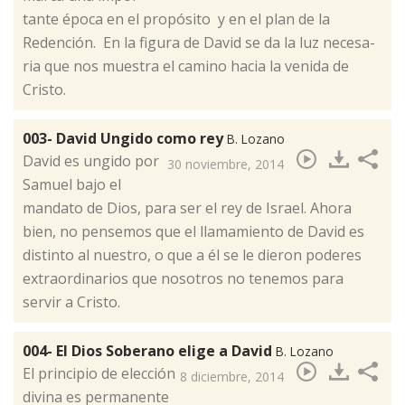
tan­te épo­ca en el pro­pó­si­to y en el plan de la
Redención. En la fi­gu­ra de Da­vid se da la luz ne­ce­sa­
ria que nos muestra el camino hacia la ve­ni­da de
Cristo.
003- David Ungido como rey
B. Lozano
​David es ungido por
30 noviembre, 2014
Samuel bajo el
mandato de Dios, para ser el rey de Israel. Ahora
bien, no pensemos que el llamamiento de David es
distinto al nuestro, o que a él se le dieron poderes
extraordinarios que nosotros no tenemos para
servir a Cristo.
004- El Dios Soberano elige a David
B. Lozano
El prin­ci­pio de elec­ción
8 diciembre, 2014
di­vi­na es per­ma­nen­te