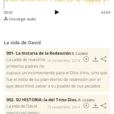
00:00
63:04
Descargar audio
La vida de David
001- La historia de la Redención
B. Lozano
​La caída de nuestros
16 noviembre, 2014
primeros padres no
supuso un inconveniente para el Dios trino, sino que
fue el inicio de su plan eterno de redención por el
que determinó salvar a su pueblo de sus pecados.
002- SU HISTORIA: la del Trino Dios.
B. Lozano
La vi­da de Da­vid
23 noviembre, 2014
​
mar­ca una im­por­