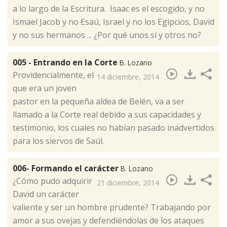
a lo lar­go de la Es­cri­tu­ra. Isaac es el es­co­gi­do, y no
Is­mael Jacob y no Esaú, Is­rael y no los Egip­cios, David
y no sus hermanos ... ¿Por ­qué unos sí y otros no?
005 - Entrando en la Corte
B. Lozano
​Providencialmente, el
14 diciembre, 2014
que era un joven
pastor en la pequeña aldea de Belén, va a ser
llamado a la Corte real debido a sus capacidades y
testimonio, los cuales no habían pasado inadvertidos
para los siervos de Saúl.
006- Formando el carácter
B. Lozano
​¿Cómo pudo adquirir
21 diciembre, 2014
David un carácter
valiente y ser un hombre prudente? Trabajando por
amor a sus ovejas y defendiéndolas de los ataques