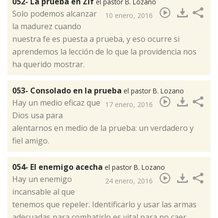
052- La prueba en Zif
el pastor B. Lozano
​Solo podemos alcanzar
10 enero, 2016
la madurez cuando
nuestra fe es puesta a prueba, y eso ocurre si
aprendemos la lección de lo que la providencia nos
ha querido mostrar.
053- Consolado en la prueba
el pastor B. Lozano
​Hay un medio eficaz que
17 enero, 2016
Dios usa para
alentarnos en medio de la prueba: un verdadero y
fiel amigo.
054- El enemigo acecha
el pastor B. Lozano
​Hay un enemigo
24 enero, 2016
incansable al que
tenemos que repeler. Identificarlo y usar las armas
adecuadas para combatirlo es vital para no caer.