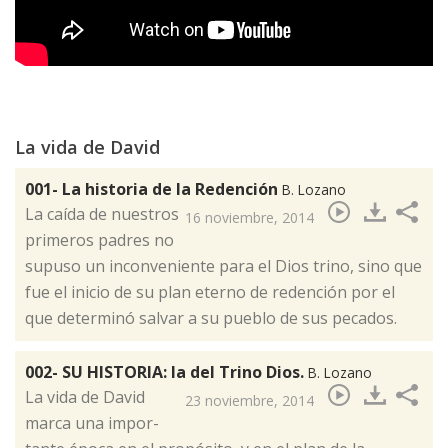
La vida de David
001- La historia de la Redención
B. Lozano
​La caída de nuestros
16 noviembre, 2014
primeros padres no
supuso un inconveniente para el Dios trino, sino que
fue el inicio de su plan eterno de redención por el
que determinó salvar a su pueblo de sus pecados.
002- SU HISTORIA: la del Trino Dios.
B. Lozano
La vi­da de Da­vid
23 noviembre, 2014
​
mar­ca una im­por­