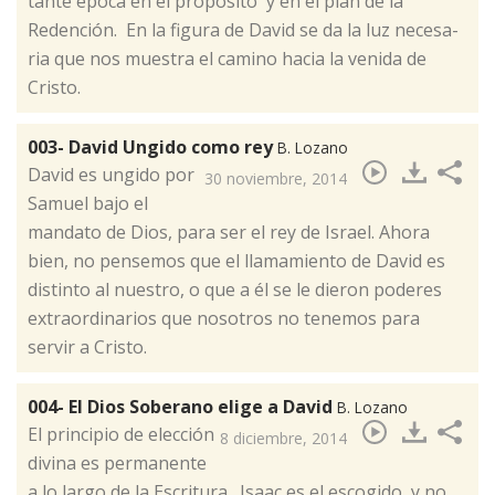
tan­te épo­ca en el pro­pó­si­to y en el plan de la
Redención. En la fi­gu­ra de Da­vid se da la luz ne­ce­sa­
ria que nos muestra el camino hacia la ve­ni­da de
Cristo.
003- David Ungido como rey
B. Lozano
​David es ungido por
30 noviembre, 2014
Samuel bajo el
mandato de Dios, para ser el rey de Israel. Ahora
bien, no pensemos que el llamamiento de David es
distinto al nuestro, o que a él se le dieron poderes
extraordinarios que nosotros no tenemos para
servir a Cristo.
004- El Dios Soberano elige a David
B. Lozano
El prin­ci­pio de elec­ción
8 diciembre, 2014
di­vi­na es per­ma­nen­te
a lo lar­go de la Es­cri­tu­ra. Isaac es el es­co­gi­do, y no