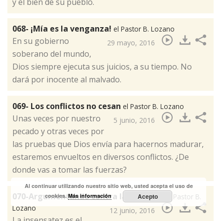
y el bien de su pueblo.​
068- ¡Mía es la venganza!
el Pastor B. Lozano
En su gobierno
29 mayo, 2016
soberano del mundo,
Dios siempre ejecuta sus juicios, a su tiempo. No
dará por inocente al malvado.​
069- Los conflictos no cesan
el Pastor B. Lozano
Unas veces por nuestro
5 junio, 2016
pecado y otras veces por
las pruebas que Dios envía para hacernos madurar,
estaremos envueltos en diversos conflictos. ¿De
donde vas a tomar las fuerzas?​
Al continuar utilizando nuestro sitio web, usted acepta el uso de
070-Argumentando contra la falsedad
el Pastor B.
cookies.
Más información
Acepto
Lozano
12 junio, 2016
La insensatez es el