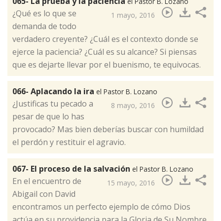
065- La prueba y la paciencia
el Pastor B. Lozano
¿Qué es lo que se
1 mayo, 2016
demanda de todo
verdadero creyente? ¿Cuál es el contexto donde se
ejerce la paciencia? ¿Cuál es su alcance? Si piensas
que es dejarte llevar por el buenismo, te equivocas.​
066- Aplacando la ira
el Pastor B. Lozano
¿Justificas tu pecado a
8 mayo, 2016
pesar de que lo has
provocado?​ Mas bien deberías buscar con humildad
el perdón y restituir el agravio.
067- El proceso de la salvación
el Pastor B. Lozano
En el encuentro de
15 mayo, 2016
Abigail con David
encontramos un perfecto ejemplo de cómo Dios
actúa en su providencia para la Gloria de Su Nombre