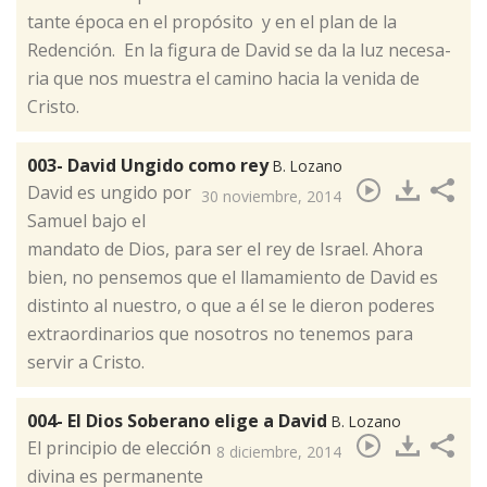
tan­te épo­ca en el pro­pó­si­to y en el plan de la
Redención. En la fi­gu­ra de Da­vid se da la luz ne­ce­sa­
ria que nos muestra el camino hacia la ve­ni­da de
Cristo.
003- David Ungido como rey
B. Lozano
​David es ungido por
30 noviembre, 2014
Samuel bajo el
mandato de Dios, para ser el rey de Israel. Ahora
bien, no pensemos que el llamamiento de David es
distinto al nuestro, o que a él se le dieron poderes
extraordinarios que nosotros no tenemos para
servir a Cristo.
004- El Dios Soberano elige a David
B. Lozano
El prin­ci­pio de elec­ción
8 diciembre, 2014
di­vi­na es per­ma­nen­te