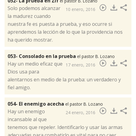
052- La prueba en Zif
el pastor B. Lozano
​Solo podemos alcanzar
10 enero, 2016
la madurez cuando
nuestra fe es puesta a prueba, y eso ocurre si
aprendemos la lección de lo que la providencia nos
ha querido mostrar.
053- Consolado en la prueba
el pastor B. Lozano
​Hay un medio eficaz que
17 enero, 2016
Dios usa para
alentarnos en medio de la prueba: un verdadero y
fiel amigo.
054- El enemigo acecha
el pastor B. Lozano
​Hay un enemigo
24 enero, 2016
incansable al que
tenemos que repeler. Identificarlo y usar las armas
adecuadas para combatirlo es vital para no caer.