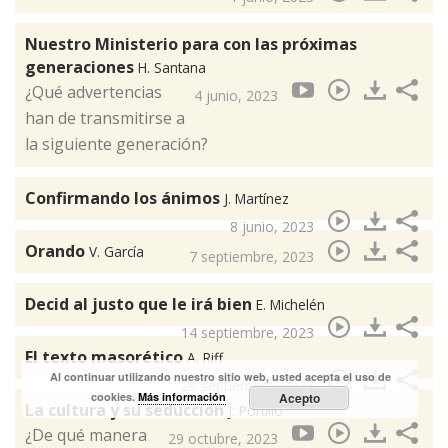
Nuestro Ministerio para con las próximas
generaciones
H. Santana
¿Qué advertencias
4 junio, 2023
han de transmitirse a
la siguiente generación?
Confirmando los ánimos
J. Martínez
8 junio, 2023
Orando
V. García
7 septiembre, 2023
Decid al justo que le irá bien
E. Michelén
14 septiembre, 2023
El texto masorético
A. Riff
Al continuar utilizando nuestro sitio web, usted acepta el uso de
28 septiembre, 2023
cookies.
Más información
Acepto
La cultura y su seducción
J. Portillo
¿De qué manera
29 octubre, 2023