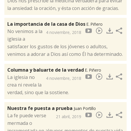
Dios nos prescribe la medicina verdadera para evitar
la ansiedad: la oración, y ésta con acción de gracias. ​
La importancia de la casa de Dios
E. Piñero
No venimos a la
4 noviembre, 2018
iglesia a
satisfacer los gustos de los jóvenes o adultos,
venimos a adorar a Dios así como Él ha determinado.
Columna y baluarte de la verdad
E. Piñero
La iglesia no
4 noviembre, 2018
crea ni revela la
verdad, sino que la sostiene.​
Nuestra fe puesta a prueba
Juan Portillo
La fe puede verse
21 abril, 2019
mermada o
incrementada en algunos momentos de nuestra vida