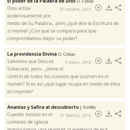
El poder de la Palabra de Dios
O. Cobas
​Dios actúa
25 octubre, 2015
poderosamente por
medio de Su Palabra... pero ¿qué dice la Escritura de
sí misma? ¿Con qué se compara para que
comprendamos mejor su poder?
La providencia Divina
O. Cobas
​Sabemos que Dios es
3 enero, 2016
Soberano, pero... ¿tiene el
control de todos los sucesos que ocurren en el
mundo? Si es así ¿qué lugar ocupa en medio de ellos
el creyente?
Ananías y Safira al descubierto
J. Portillo
Cuando incluso en el
21 febrero, 2016
contexto de Iglesia
manipulamos una realidad, la evidencia de esa