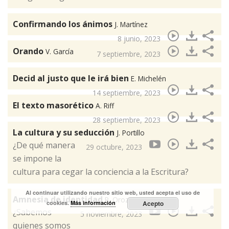
Confirmando los ánimos
J. Martínez
8 junio, 2023
Orando
V. García
7 septiembre, 2023
Decid al justo que le irá bien
E. Michelén
14 septiembre, 2023
El texto masorético
A. Riff
28 septiembre, 2023
La cultura y su seducción
J. Portillo
¿De qué manera
29 octubre, 2023
se impone la
cultura para cegar la conciencia a la Escritura?
Al continuar utilizando nuestro sitio web, usted acepta el uso de
Amnesia de identidad
P. Orozco
cookies.
Más información
Acepto
¿Sabemos
5 noviembre, 2023
quienes somos