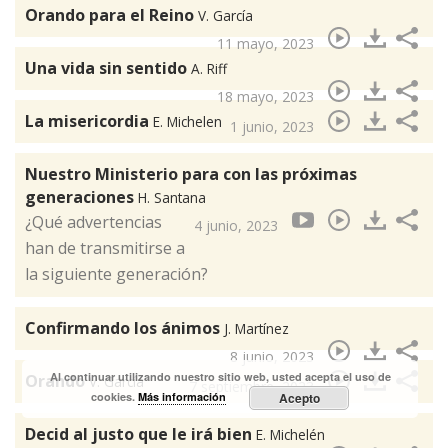
Orando para el Reino
V. García
11 mayo, 2023
Una vida sin sentido
A. Riff
18 mayo, 2023
La misericordia
E. Michelen
1 junio, 2023
Nuestro Ministerio para con las próximas
generaciones
H. Santana
¿Qué advertencias
4 junio, 2023
han de transmitirse a
la siguiente generación?
Confirmando los ánimos
J. Martínez
8 junio, 2023
Al continuar utilizando nuestro sitio web, usted acepta el uso de
Orando
V. García
7 septiembre, 2023
cookies.
Más información
Acepto
Decid al justo que le irá bien
E. Michelén