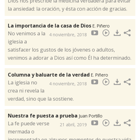
Dios nos prescribe la medicina verdadera para evitar
la ansiedad: la oración, y ésta con acción de gracias. ​
La importancia de la casa de Dios
E. Piñero
No venimos a la
4 noviembre, 2018
iglesia a
satisfacer los gustos de los jóvenes o adultos,
venimos a adorar a Dios así como Él ha determinado.
Columna y baluarte de la verdad
E. Piñero
La iglesia no
4 noviembre, 2018
crea ni revela la
verdad, sino que la sostiene.​
Nuestra fe puesta a prueba
Juan Portillo
La fe puede verse
21 abril, 2019
mermada o
incrementada en algunos momentos de nuestra vida