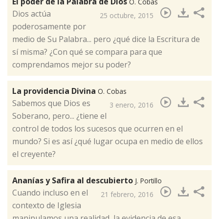
El poder de la Palabra de Dios
O. Cobas
​Dios actúa
25 octubre, 2015
poderosamente por
medio de Su Palabra... pero ¿qué dice la Escritura de
sí misma? ¿Con qué se compara para que
comprendamos mejor su poder?
La providencia Divina
O. Cobas
​Sabemos que Dios es
3 enero, 2016
Soberano, pero... ¿tiene el
control de todos los sucesos que ocurren en el
mundo? Si es así ¿qué lugar ocupa en medio de ellos
el creyente?
Ananías y Safira al descubierto
J. Portillo
Cuando incluso en el
21 febrero, 2016
contexto de Iglesia
manipulamos una realidad, la evidencia de esa