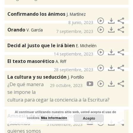
Confirmando los ánimos
J. Martínez
8 junio, 2023
Orando
V. García
7 septiembre, 2023
Decid al justo que le irá bien
E. Michelén
14 septiembre, 2023
El texto masorético
A. Riff
28 septiembre, 2023
La cultura y su seducción
J. Portillo
¿De qué manera
29 octubre, 2023
se impone la
cultura para cegar la conciencia a la Escritura?
Al continuar utilizando nuestro sitio web, usted acepta el uso de
Amnesia de identidad
P. Orozco
cookies.
Más información
Acepto
¿Sabemos
5 noviembre, 2023
quienes somos