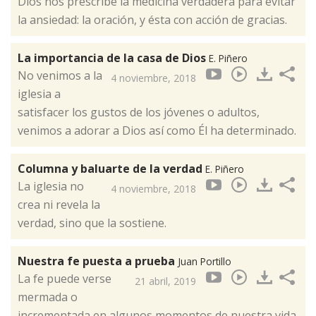
Dios nos prescribe la medicina verdadera para evitar
la ansiedad: la oración, y ésta con acción de gracias. ​
La importancia de la casa de Dios
E. Piñero
No venimos a la
4 noviembre, 2018
iglesia a
satisfacer los gustos de los jóvenes o adultos,
venimos a adorar a Dios así como Él ha determinado.
Columna y baluarte de la verdad
E. Piñero
La iglesia no
4 noviembre, 2018
crea ni revela la
verdad, sino que la sostiene.​
Nuestra fe puesta a prueba
Juan Portillo
La fe puede verse
21 abril, 2019
mermada o
incrementada en algunos momentos de nuestra vida