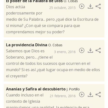
El poder de la Palabra de Dios
O. Cobas
​Dios actúa
25 octubre, 2015
poderosamente por
medio de Su Palabra... pero ¿qué dice la Escritura de
sí misma? ¿Con qué se compara para que
comprendamos mejor su poder?
La providencia Divina
O. Cobas
​Sabemos que Dios es
3 enero, 2016
Soberano, pero... ¿tiene el
control de todos los sucesos que ocurren en el
mundo? Si es así ¿qué lugar ocupa en medio de ellos
el creyente?
Ananías y Safira al descubierto
J. Portillo
Cuando incluso en el
21 febrero, 2016
contexto de Iglesia
manipulamos una realidad, la evidencia de esa