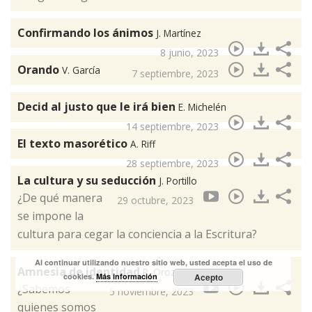
Confirmando los ánimos
J. Martínez
8 junio, 2023
Orando
V. García
7 septiembre, 2023
Decid al justo que le irá bien
E. Michelén
14 septiembre, 2023
El texto masorético
A. Riff
28 septiembre, 2023
La cultura y su seducción
J. Portillo
¿De qué manera
29 octubre, 2023
se impone la
cultura para cegar la conciencia a la Escritura?
Al continuar utilizando nuestro sitio web, usted acepta el uso de
Amnesia de identidad
P. Orozco
cookies.
Más información
Acepto
¿Sabemos
5 noviembre, 2023
quienes somos