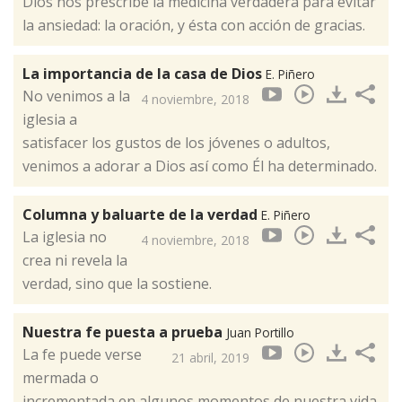
Dios nos prescribe la medicina verdadera para evitar
la ansiedad: la oración, y ésta con acción de gracias. ​
La importancia de la casa de Dios
E. Piñero
No venimos a la
4 noviembre, 2018
iglesia a
satisfacer los gustos de los jóvenes o adultos,
venimos a adorar a Dios así como Él ha determinado.
Columna y baluarte de la verdad
E. Piñero
La iglesia no
4 noviembre, 2018
crea ni revela la
verdad, sino que la sostiene.​
Nuestra fe puesta a prueba
Juan Portillo
La fe puede verse
21 abril, 2019
mermada o
incrementada en algunos momentos de nuestra vida