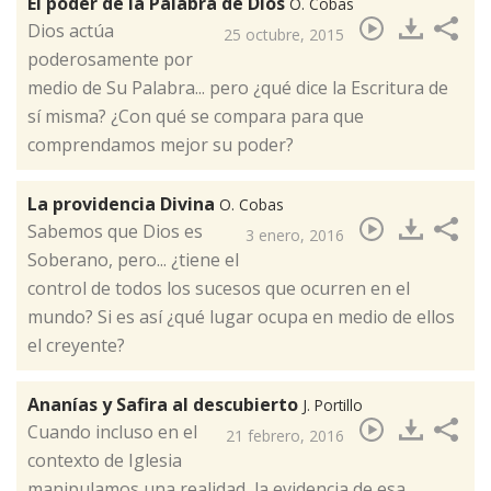
El poder de la Palabra de Dios
O. Cobas
​Dios actúa
25 octubre, 2015
poderosamente por
medio de Su Palabra... pero ¿qué dice la Escritura de
sí misma? ¿Con qué se compara para que
comprendamos mejor su poder?
La providencia Divina
O. Cobas
​Sabemos que Dios es
3 enero, 2016
Soberano, pero... ¿tiene el
control de todos los sucesos que ocurren en el
mundo? Si es así ¿qué lugar ocupa en medio de ellos
el creyente?
Ananías y Safira al descubierto
J. Portillo
Cuando incluso en el
21 febrero, 2016
contexto de Iglesia
manipulamos una realidad, la evidencia de esa