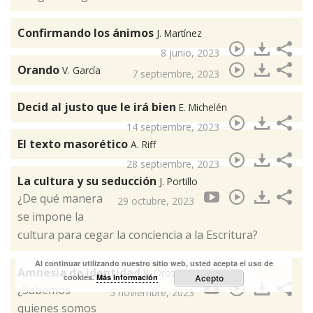
Confirmando los ánimos
J. Martínez
8 junio, 2023
Orando
V. García
7 septiembre, 2023
Decid al justo que le irá bien
E. Michelén
14 septiembre, 2023
El texto masorético
A. Riff
28 septiembre, 2023
La cultura y su seducción
J. Portillo
¿De qué manera
29 octubre, 2023
se impone la
cultura para cegar la conciencia a la Escritura?
Al continuar utilizando nuestro sitio web, usted acepta el uso de
Amnesia de identidad
P. Orozco
cookies.
Más información
Acepto
¿Sabemos
5 noviembre, 2023
quienes somos