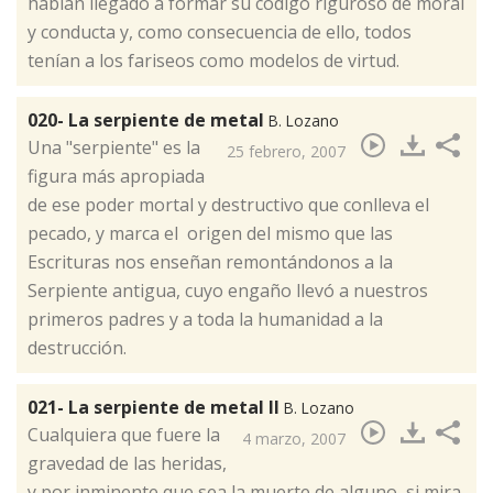
habían llegado a formar su código riguroso de moral
y conducta y, como consecuencia de ello, todos
tenían a los fariseos como modelos de virtud.
020- La serpiente de metal
B. Lozano
​Una "serpiente" es la
25 febrero, 2007
figura más apropiada
de ese poder mortal y destructivo que conlleva el
pecado, y marca el origen del mismo que las
Escrituras nos enseñan remontándonos a la
Serpiente antigua, cuyo engaño llevó a nuestros
primeros padres y a toda la humanidad a la
destrucción.
021- La serpiente de metal II
B. Lozano
​Cualquiera que fuere la
4 marzo, 2007
gravedad de las heridas,
y por inminente que sea la muerte de alguno, si mira