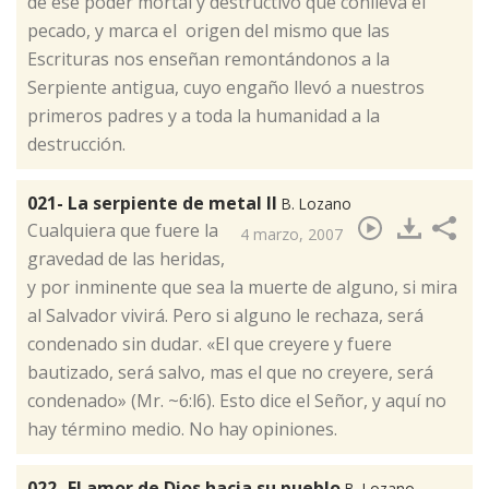
de ese poder mortal y destructivo que conlleva el
pecado, y marca el origen del mismo que las
Escrituras nos enseñan remontándonos a la
Serpiente antigua, cuyo engaño llevó a nuestros
primeros padres y a toda la humanidad a la
destrucción.
021- La serpiente de metal II
B. Lozano
​Cualquiera que fuere la
4 marzo, 2007
gravedad de las heridas,
y por inminente que sea la muerte de alguno, si mira
al Salvador vivirá. Pero si alguno le rechaza, será
condenado sin dudar. «El que creyere y fuere
bautizado, será salvo, mas el que no creyere, será
condenado» (Mr. ~6:l6). Esto dice el Señor, y aquí no
hay término medio. No hay opiniones.
022- El amor de Dios hacia su pueblo
B. Lozano