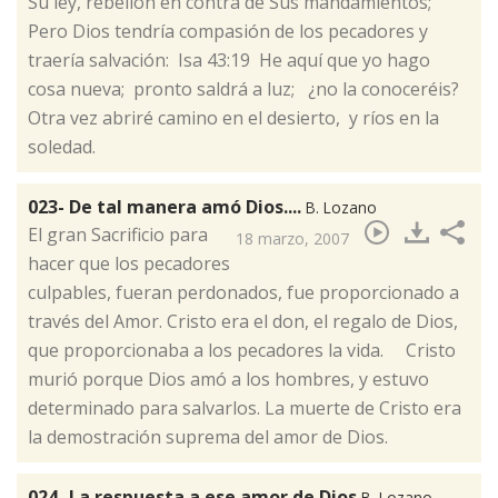
Su ley, rebelión en contra de Sus mandamientos;
Pero Dios tendría compasión de los pecadores y
traería salvación: Isa 43:19 He aquí que yo hago
cosa nueva; pronto saldrá a luz; ¿no la conoceréis?
Otra vez abriré camino en el desierto, y ríos en la
soledad.
023- De tal manera amó Dios....
B. Lozano
​El gran Sacrificio para
18 marzo, 2007
hacer que los pecadores
culpables, fueran perdonados, fue proporcionado a
través del Amor. Cristo era el don, el regalo de Dios,
que proporcionaba a los pecadores la vida. Cristo
murió porque Dios amó a los hombres, y estuvo
determinado para salvarlos. La muerte de Cristo era
la demostración suprema del amor de Dios.
024- La respuesta a ese amor de Dios
B. Lozano