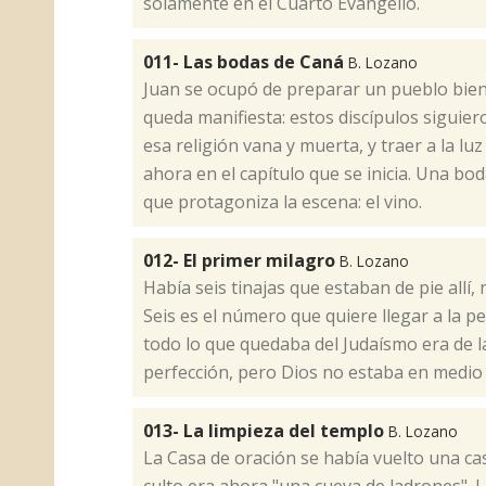
solamente en el Cuarto Evangelio.
011- Las bodas de Caná
B. Lozano
​Juan se ocupó de preparar un pueblo bien
queda manifiesta: estos discípulos siguie
esa religión vana y muerta, y traer a la luz
ahora en el capítulo que se inicia. Una bo
que protagoniza la escena: el vino.
012- El primer milagro
B. Lozano
​Había seis tinajas que estaban de pie allí,
Seis es el número que quiere llegar a la 
todo lo que quedaba del Judaísmo era de l
perfección, pero Dios no estaba en medio d
013- La limpieza del templo
B. Lozano
​La Casa de oración se había vuelto una ca