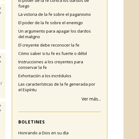
El poder de la fe contra los dardos de
fuego
La victoria de la fe sobre el paganismo
El poder de la fe sobre el enemigo
Un argumento para apagar los dardos
del maligno
El creyente debe reconocer la fe
Cómo saber si tu fe es fuerte o débil
Instrucciones a los creyentes para
conservar la fe
Exhortación a los incrédulos
er
Las características de la fe generada por
el Espíritu
Ver más...
BOLETINES
Honrando a Dios en su día