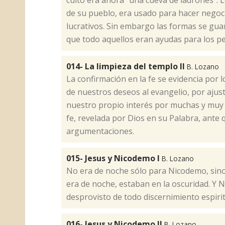
culto era ahora "una cueva de ladrones". L
de su pueblo, era usado para hacer negoci
lucrativos. Sin embargo las formas se g
que todo aquellos eran ayudas para los pe
014- La limpieza del templo II
B. Lozano
​La confirmación en la fe se evidencia por 
de nuestros deseos al evangelio, por ajus
nuestro propio interés por muchas y muy j
fe, revelada por Dios en su Palabra, ante
argumentaciones.
015- Jesus y Nicodemo I
B. Lozano
​No era de noche sólo para Nicodemo, sin
era de noche, estaban en la oscuridad. Y
desprovisto de todo discernimiento espirit
016- Jesus y Nicodemo II
B. Lozano