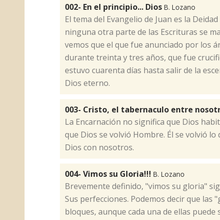
002- En el principio... Dios
B. Lozano
​El tema del Evangelio de Juan es la Deidad
ninguna otra parte de las Escrituras se m
vemos que el que fue anunciado por los án
durante treinta y tres años, que fue crucif
estuvo cuarenta días hasta salir de la esce
Dios eterno.
003- Cristo, el tabernaculo entre nosot
​La Encarnación no significa que Dios habi
que Dios se volvió Hombre. Él se volvió l
Dios con nosotros.
004- Vimos su Gloria!!!
B. Lozano
​Brevemente definido, "vimos su gloria" si
Sus perfecciones. Podemos decir que las 
bloques, aunque cada una de ellas puede s