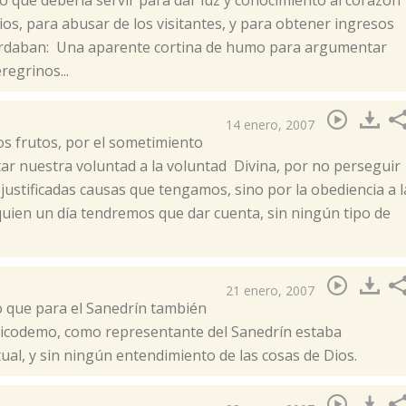
o que debería servir para dar luz y conocimiento al corazón
os, para abusar de los visitantes, y para obtener ingresos
uardaban: Una aparente cortina de humo para argumentar
regrinos...
14 enero, 2007
los frutos, por el sometimiento
tar nuestra voluntad a la voluntad Divina, por no perseguir
ustificadas causas que tengamos, sino por la obediencia a l
 quien un día tendremos que dar cuenta, sin ningún tipo de
21 enero, 2007
o que para el Sanedrín también
 Nicodemo, como representante del Sanedrín estaba
ual, y sin ningún entendimiento de las cosas de Dios.