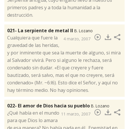
Serpiente antigua, cuyo engaño llevó a nuestros
primeros padres y a toda la humanidad a la
destrucción.
021- La serpiente de metal II
B. Lozano
​Cualquiera que fuere la
4 marzo, 2007
gravedad de las heridas,
y por inminente que sea la muerte de alguno, si mira
al Salvador vivirá. Pero si alguno le rechaza, será
condenado sin dudar. «El que creyere y fuere
bautizado, será salvo, mas el que no creyere, será
condenado» (Mr. ~6:l6). Esto dice el Señor, y aquí no
hay término medio. No hay opiniones.
022- El amor de Dios hacia su pueblo
B. Lozano
​¿Qué había en el mundo
11 marzo, 2007
para que Dios lo amara
de esa manera? No había nada en él. Enemistad en