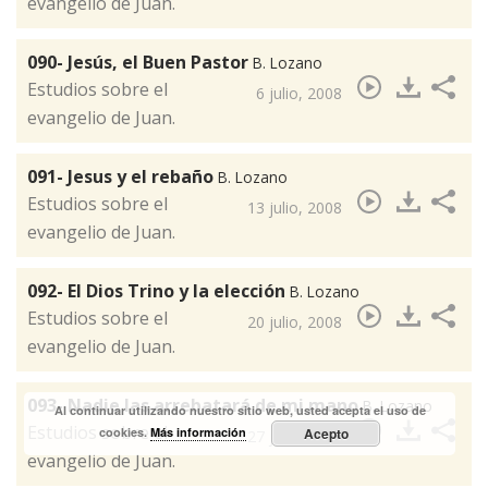
evangelio de Juan.
090- Jesús, el Buen Pastor
B. Lozano
​Estudios sobre el
6 julio, 2008
evangelio de Juan.
091- Jesus y el rebaño
B. Lozano
Estudios sobre el
13 julio, 2008
evangelio de Juan.
092- El Dios Trino y la elección
B. Lozano
​Estudios sobre el
20 julio, 2008
evangelio de Juan.
093- Nadie las arrebatará de mi mano
B. Lozano
Al continuar utilizando nuestro sitio web, usted acepta el uso de
​Estudios sobre el
cookies.
Más información
Acepto
27 julio, 2008
evangelio de Juan.