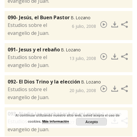
evangelio de Juan.
090- Jesús, el Buen Pastor
B. Lozano
​Estudios sobre el
6 julio, 2008
evangelio de Juan.
091- Jesus y el rebaño
B. Lozano
Estudios sobre el
13 julio, 2008
evangelio de Juan.
092- El Dios Trino y la elección
B. Lozano
​Estudios sobre el
20 julio, 2008
evangelio de Juan.
093- Nadie las arrebatará de mi mano
B. Lozano
Al continuar utilizando nuestro sitio web, usted acepta el uso de
​Estudios sobre el
cookies.
Más información
Acepto
27 julio, 2008
evangelio de Juan.