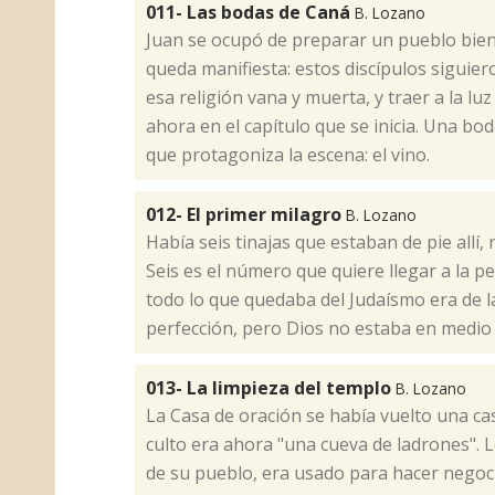
011- Las bodas de Caná
B. Lozano
​Juan se ocupó de preparar un pueblo bien
queda manifiesta: estos discípulos siguie
esa religión vana y muerta, y traer a la luz
ahora en el capítulo que se inicia. Una bo
que protagoniza la escena: el vino.
012- El primer milagro
B. Lozano
​Había seis tinajas que estaban de pie allí,
Seis es el número que quiere llegar a la 
todo lo que quedaba del Judaísmo era de l
perfección, pero Dios no estaba en medio d
013- La limpieza del templo
B. Lozano
​La Casa de oración se había vuelto una ca
culto era ahora "una cueva de ladrones". L
de su pueblo, era usado para hacer negoci