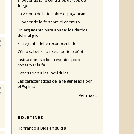
El poder de la fe contra los dardos de
fuego
La victoria de la fe sobre el paganismo
El poder de la fe sobre el enemigo
Un argumento para apagar los dardos
del maligno
El creyente debe reconocer la fe
Cómo saber si tu fe es fuerte o débil
Instrucciones a los creyentes para
conservar la fe
er
Exhortación a los incrédulos
Las características de la fe generada por
el Espíritu
Ver más...
BOLETINES
Honrando a Dios en su día